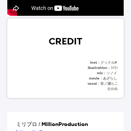
CREDIT
inst：クックルP
illustration：ｽｲﾐﾝ
mix：ソノイ
movie：あざらし
vocal：音ノ瀬らこ
敬称略
ミリプロ / MillionProduction