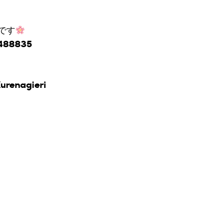
です
6488835
urenagieri