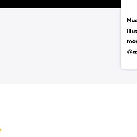
Mus
Ill
mo
@az