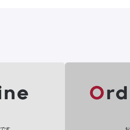
line
Or
です。
お