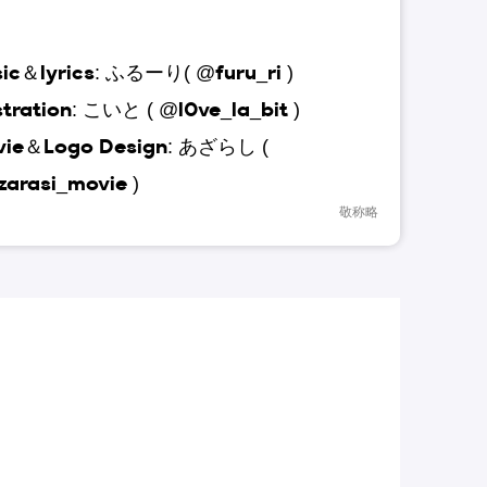
ic＆lyrics: ふるーり( @furu_ri )
ustration: こいと ( @l0ve_la_bit )
vie＆Logo Design: あざらし (
arasi_movie )
敬称略