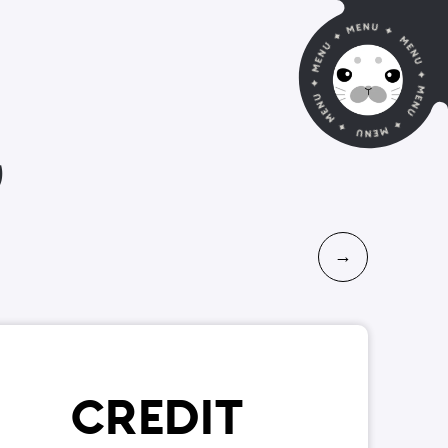
り
→
CREDIT